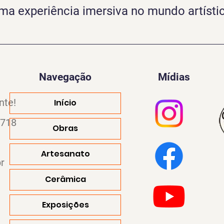
ma experiência imersiva no mundo artísti
Navegação
Mídias
nte!
Início
4718
Obras
Artesanato
r
Cerâmica
Exposições