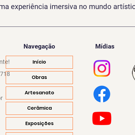
ma experiência imersiva no mundo artísti
Navegação
Mídias
nte!
Início
4718
Obras
Artesanato
r
Cerâmica
Exposições